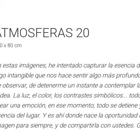
S 19
ATMOSFERAS 20
ATMOSFERAS 
0 x 80 cm
120 x 80 cm
entado capturar la esencia del paisaje, ese
 estas imágenes, he intentado capturar la esencia de
En estas imágenes, he intentad
ace sentir algo más profundo. Es el resultado
go intangible que nos hace sentir algo más profundo
algo intangible que nos hace s
e un instante a contemplar la belleza que me
 observar, de detenerme un instante a contemplar l
de observar, de detenerme un 
os contrastes simbólicos... todo se combina para
dea. La luz, el color, los contrastes simbólicos... t
rodea. La luz, el color, los co
e momento, todo se detiene y solo queda la
ear una emoción, en ese momento, todo se detiene 
crear una emoción, en ese mom
hí donde nace la oportunidad de llevarme esa
encia del lugar. Y es ahí donde nace la oportunidad
esencia del lugar. Y es ahí do
e compartirla con ustedes. Gracias
agen para siempre, y de compartirla con ustedes. 
imagen para siempre, y de com