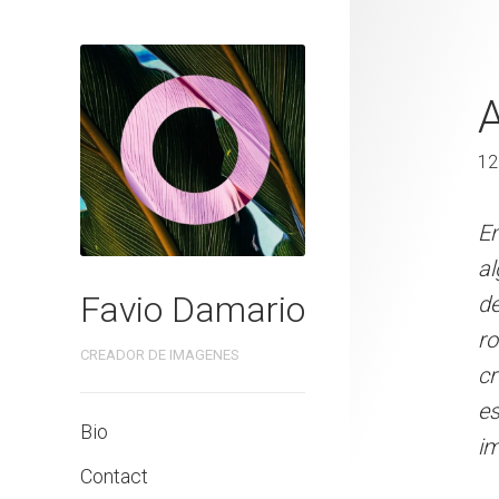
ATMOSFERA
120 x 80 cm
12
En estas imágenes, he int
En
algo intangible que nos h
al
Favio Damario
de observar, de detenerm
de
rodea. La luz, el color, l
ro
CREADOR DE IMAGENES
crear una emoción, en es
cr
esencia del lugar. Y es a
es
Bio
imagen para siempre, y d
im
Contact