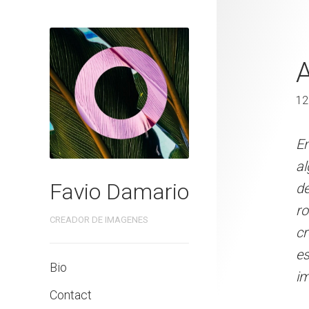
ATMOSFERA
120 x 180 cm
12
En estas imágenes, he int
En
algo intangible que nos h
al
Favio Damario
de observar, de detenerm
de
rodea. La luz, el color, l
ro
CREADOR DE IMAGENES
crear una emoción, en es
cr
esencia del lugar. Y es a
es
Bio
imagen para siempre, y d
im
Contact