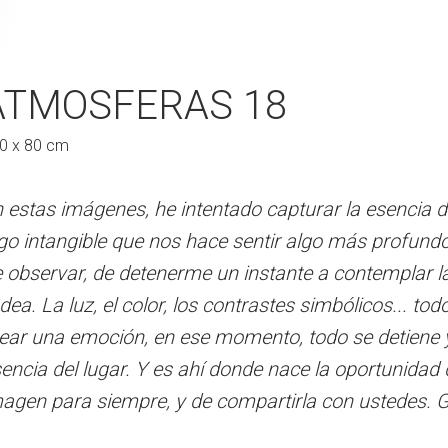
S 17
ATMOSFERAS 18
ATMOSFERAS 
0 x 80 cm
120 x 80 cm
entado capturar la esencia del paisaje, ese
 estas imágenes, he intentado capturar la esencia de
En estas imágenes, he intentad
ace sentir algo más profundo. Es el resultado
go intangible que nos hace sentir algo más profundo
algo intangible que nos hace s
e un instante a contemplar la belleza que me
 observar, de detenerme un instante a contemplar l
de observar, de detenerme un 
os contrastes simbólicos... todo se combina para
dea. La luz, el color, los contrastes simbólicos... t
rodea. La luz, el color, los co
e momento, todo se detiene y solo queda la
ear una emoción, en ese momento, todo se detiene 
crear una emoción, en ese mom
hí donde nace la oportunidad de llevarme esa
encia del lugar. Y es ahí donde nace la oportunidad
esencia del lugar. Y es ahí do
e compartirla con ustedes. Gracias
agen para siempre, y de compartirla con ustedes. 
imagen para siempre, y de com